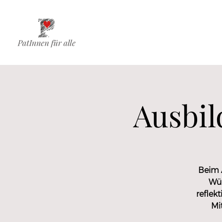
Ausbil
Beim 
Wün
reflek