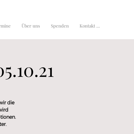
rmine
Über uns
Spenden
Kontakt ...
5.10.21
ir die
wird
tionen.