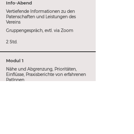
Info-Abend
Vertiefende Informationen zu den
Patenschaften und Leistungen des
Vereins
Gruppengespräch, evtl. via Zoom
2 Std.
Modul 1
Nähe und Abgrenzung, Prioritäten,
Einflüsse, Praxisberichte von erfahrenen
PatInnen
Gruppengespräch, evtl. via Zoom
2 Std.
Modul 2
Erwartungshaltung wird reflektiert,
Erfüllbarkeit diskutiert, mögliche