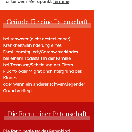
unter dem Menüpunkt
Termine
.
Gründe für eine Patenschaft
bei schwerer (nicht ansteckender)
Krankheit/Behinderung eines
Familienmitglieds/Geschwisterkindes
bei einem Todesfall in der Familie
bei Trennung/Scheidung der Eltern
Flucht- oder Migrationshintergrund des
Kindes
oder wenn ein anderer schwerwiegender
Grund vorliegt
Die Form einer Patenschaft
Die PatIn begleitet das Patenkind