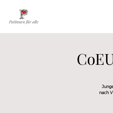
CoEUr
Junge
nach V