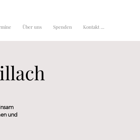
rmine
Über uns
Spenden
Kontakt ...
illach
einsam
hen und