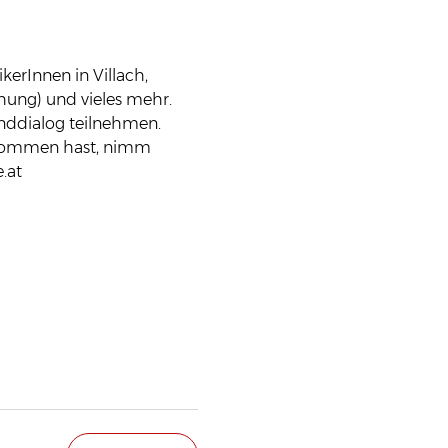
erInnen in Villach, 
hung) und vieles mehr. 
nddialog teilnehmen.
ekommen hast, nimm 
.at