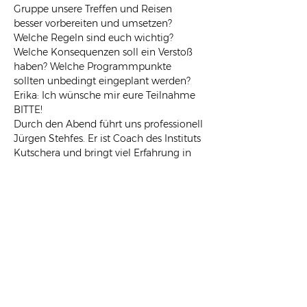
Gruppe unsere Treffen und Reisen 
besser vorbereiten und umsetzen? 
Welche Regeln sind euch wichtig? 
Welche Konsequenzen soll ein Verstoß 
haben? Welche Programmpunkte 
sollten unbedingt eingeplant werden?
Erika: Ich wünsche mir eure Teilnahme 
BITTE!
Durch den Abend führt uns professionell 
Jürgen Stehfes. Er ist Coach des Instituts 
Kutschera und bringt viel Erfahrung in 
der Führung von Gruppen junger 
Erwachsener mit. Einige waren auch 
schon bei ihm.  
Eure Wünsche und Vorstellungen gilt es 
schon in Bad Ischl (14.09. - 17.09.23) 
umzusetzen aber vor allem für CoEUr 4 
nächstes Jahr zu bedenken! Ja CoEUr 4 
ist bereits in Planung - mit Frankreich 
und Spanien! Aber da brauche ich eure 
Hilfe!