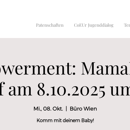
Patenschaften
CoEUr Jugenddialog
Te
werment: Mama
f am 8.10.2025 u
Mi., 08. Okt.
  |  
Büro Wien
Komm mit deinem Baby!