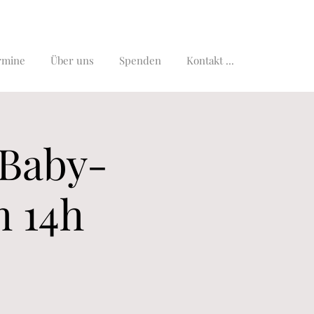
rmine
Über uns
Spenden
Kontakt ...
Baby-
m 14h