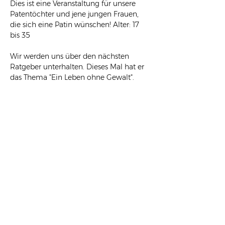
Dies ist eine Veranstaltung für unsere 
Patentöchter und jene jungen Frauen, 
die sich eine Patin wünschen! Alter: 17 
bis 35
Wir werden uns über den nächsten 
Ratgeber unterhalten. Dieses Mal hat er 
das Thema "Ein Leben ohne Gewalt". 
Denn das wünschen wir uns alle.
Ihr trefft dann auch mich (Erika) und 
Carina Felzmann: sie ist meine neue 
Kollegin.
Als Fotografin wird wieder Anna Stöcher 
uns sehr schöne Fotos machen. Einige 
kennen Anna ja schon.