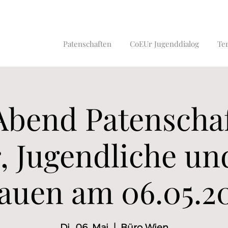
Patenschaften
CoEUr Jugenddialog
Te
Abend Patenschaf
, Jugendliche un
auen am 06.05.2
Di., 06. Mai
  |  
Büro Wien