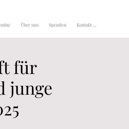
rmine
Über uns
Spenden
Kontakt ...
t für
d junge
025