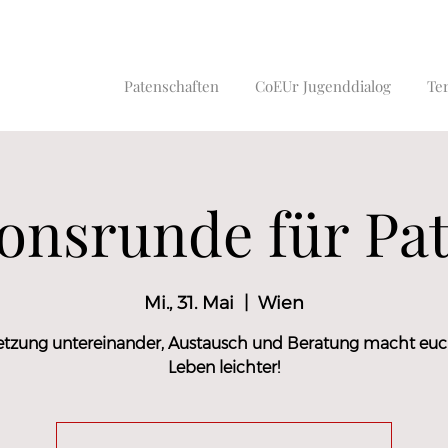
Patenschaften
CoEUr Jugenddialog
Te
ionsrunde für Pat
Mi., 31. Mai
  |  
Wien
etzung untereinander, Austausch und Beratung macht euc
Leben leichter!