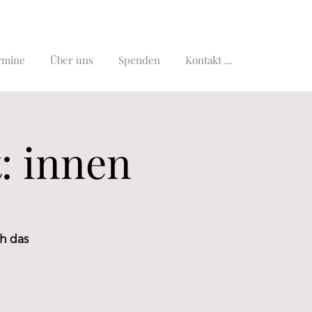
rmine
Über uns
Spenden
Kontakt ...
: innen
h das