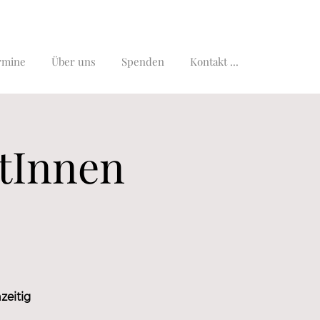
rmine
Über uns
Spenden
Kontakt ...
atInnen
zeitig