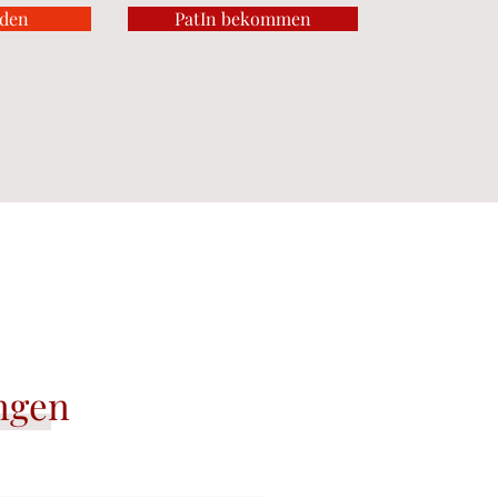
rden
PatIn bekommen
ngen