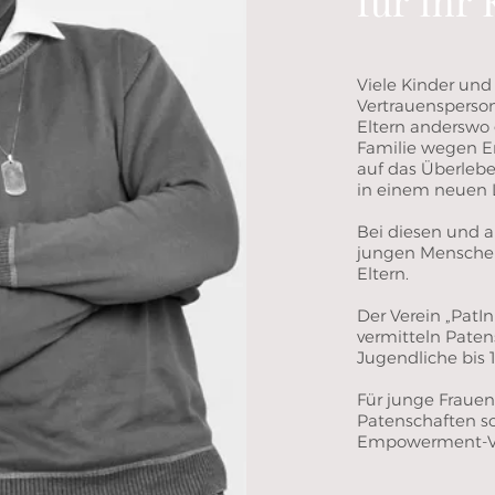
für Ihr 
Viele Kinder un
Vertrauensperson 
Eltern anderswo
Familie wegen E
auf das Überlebe
in einem neuen 
Bei diesen und a
jungen Menschen 
Eltern.
Der Verein „PatIn
vermitteln Patens
Jugendliche bis 
Für junge Frauen
Patenschaften s
Empowerment-Ve